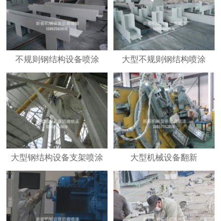
不规则钢结构设备喷涂
大型不规则钢结构喷涂
大型钢结构设备支架喷涂
大型机械设备翻新