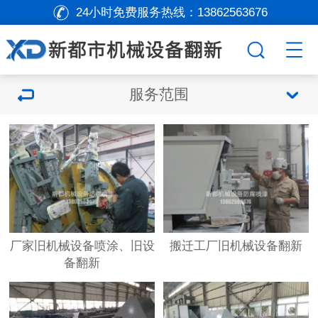
24小时免费服务热线：
13862563676
服务范围
厂家旧机械设备喷涂、旧设
搬迁工厂旧机械设备翻新
备翻新