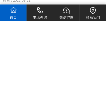
时间：2022-09-21
防腐除锈厂家教给你如何给钢管除锈翻新
首页
电话咨询
微信咨询
联系我们
防腐除锈厂家表示，保证和延长埋地敷设钢管使用寿命的关键程
序就是防腐…
时间：2022-09-21
告诉大家关于防腐除锈清洗的注意事项
防腐除锈清洗时，应按照规章制度进行操作，以下给大家介绍的
是关于防腐…
时间：2022-09-21
钢结构涂装即将全面启用水性涂料！
钢构厂大气污染源主要为表面喷漆工序，现在的钢构厂表面涂
装，都采用传…
时间：2022-09-21